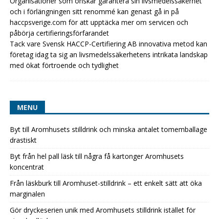
Organisationer som önskar garantera sin livsmedelssäkerhet
och i förlängningen sitt renommé kan genast gå in på
haccpsverige.com för att upptäcka mer om servicen och
påbörja certifieringsförfarandet
Tack vare Svensk HACCP-Certifiering AB innovativa metod kan
företag idag ta sig an livsmedelssäkerhetens intrikata landskap
med ökat förtroende och tydlighet
MENU
Byt till Aromhusets stilldrink och minska antalet tomemballage
drastiskt
Byt från hel pall läsk till några få kartonger Aromhusets
koncentrat
Från läskburk till Aromhuset-stilldrink – ett enkelt sätt att öka
marginalen
Gör dryckeserien unik med Aromhusets stilldrink istället för