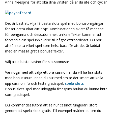
vinna freespins för att öka dina vinster, då är du ute och cyklar.
Det är bäst att vilja få bästa slots spel med bonusomgångar
för att detta ökar ditt nöje. Kombinationen av att få mer spel
för pengarna och dessutom helt unika effekter kommer att
förvandla din spelupplevelse till något extraordinärt. Du bör
alltså inte ta vilket spel som helst bara för att det är laddat
med en massa gratis bonuseffekter.
Välj alltid bästa casino för slotsbonusar
Var noga med att välja ett bra casino när du vill ha bra slots
med bonussnurr. Innan du blir medlem är det smart att kolla
upp casino info och testa gratisspel.
spela slots
Bonus slots spel med inbyggda freespins brukar du kunna hitta
som gratisspel.
Du kommer dessutom att se hur casinot fungerar i stort
genom att spela slots gratis. Till exempel märker du om du