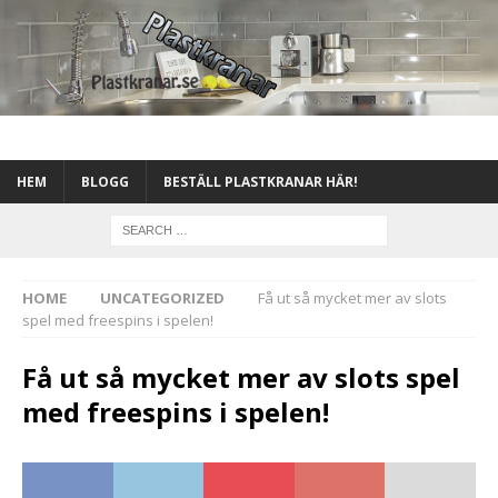
HEM
BLOGG
BESTÄLL PLASTKRANAR HÄR!
HOME
UNCATEGORIZED
Få ut så mycket mer av slots
spel med freespins i spelen!
Få ut så mycket mer av slots spel
med freespins i spelen!