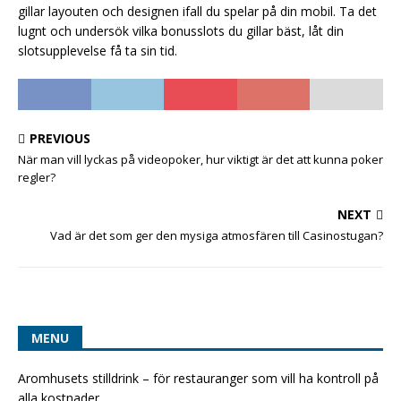
gillar layouten och designen ifall du spelar på din mobil. Ta det
lugnt och undersök vilka bonusslots du gillar bäst, låt din
slotsupplevelse få ta sin tid.
PREVIOUS
När man vill lyckas på videopoker, hur viktigt är det att kunna poker
regler?
NEXT
Vad är det som ger den mysiga atmosfären till Casinostugan?
MENU
Aromhusets stilldrink – för restauranger som vill ha kontroll på
alla kostnader