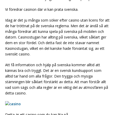
Vi föredrar casinon där vi kan prata svenska.
Idag är det ju många som söker efter casino utan licens för att
de har tröttnat på de svenska reglerna. Men det är ändå så att
många föredrar att kunna spela på svenska på mobilen och
datorn. Casinostugan har allting på svenska, vilket såklart ger
dem en stor fördel. Och detta fast de inte stavar namnet
Kasinostugan, vilket en del kanske hade förväntat sig. av ett
svenskt casino.
Att få information och hjälp på svenska kommer alltid att
kännas bra och tryggt. Det är en svensk kundsupport som
alltid tar hand om alla frågor. Den trygga och mysiga
stämningen blir såklart förstärkt av detta. Att man förstår allt
vad som sägs och alla regler är en viktig del av atmosfären på
detta casino.
Detta är ett casino som du kan lita på