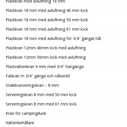
Plastkran med avluftning 18 mm
Plastkran 18 mm med avluftning 40 mm lock
Plastkran 18 mm med avluftning 50 mm lock
Plastkran 18 mm med avluftning 61 mm lock
Plastkran 18 mm med avluftning för 3/4″ gängat hål
Plastkran 12mm 40mm lock med avluftning
Plastkran 12mm 50mm lock med avluftning
Plastvattenkran 9 mm med 3/4″ hangänga
Fatkran m 3/4″ gänga och nålventil
Snabbserveringskran – 8 mm
Serveringskran 8 mm med 50 mm lock
Serveringskran 8 mm med 61 mm lock
Kran för campingdunk
Vattenbehållare