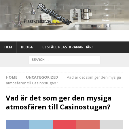
HEM
BLOGG
BESTÄLL PLASTKRANAR HÄR!
HOME
UNCATEGORIZED
Vad är det som ger den mysiga
atmosfären till Casinostugan?
Vad är det som ger den mysiga
atmosfären till Casinostugan?