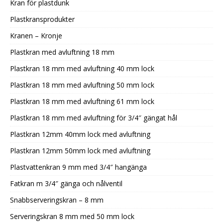
Kran för plastdunk
Plastkransprodukter
Kranen – Kronje
Plastkran med avluftning 18 mm
Plastkran 18 mm med avluftning 40 mm lock
Plastkran 18 mm med avluftning 50 mm lock
Plastkran 18 mm med avluftning 61 mm lock
Plastkran 18 mm med avluftning för 3/4″ gängat hål
Plastkran 12mm 40mm lock med avluftning
Plastkran 12mm 50mm lock med avluftning
Plastvattenkran 9 mm med 3/4″ hangänga
Fatkran m 3/4″ gänga och nålventil
Snabbserveringskran – 8 mm
Serveringskran 8 mm med 50 mm lock