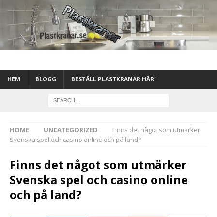
HEM
BLOGG
BESTÄLL PLASTKRANAR HÄR!
HOME
UNCATEGORIZED
Finns det något som utmärker
Svenska spel och casino online och på land?
Finns det något som utmärker
Svenska spel och casino online
och på land?