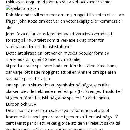
Exklusiv intervju med John Koza av Rob Alexander senior
Rob Alexander vill veta mer om ursprunget till scratchlotter och
frågar John Koza om det var en vetenskaplig eller kommersiell
idé
John Koza delar sin erfarenhet av att vara involverad i ett
företag på 1960-talet som tillverkade skraplotter för
stormarknader och bensinstationer
Detta att skrapa en lott var en mycket populär form av
marknadsföring på 60-talet och 70-talet
Vi producerade spel som hade en förutbestämd vinstchans,
där varje lott hade möjlighet att bli en vinnare om spelaren
skrapade på rätt ställen
Om spelaren skrapade rätt symboler på några specifika
platser, blev de belönade med ett pris (likt Sveriges Trisslotter)
Vi genomförde faktiskt några av spelen i Storbritannien,
Europa och USA
Dessa spel var en extra säker typ av kommersiella spel
Kommersiella spel genererade i genomsnitt endast några få
cent i vinst per biljett, vilket gjorde att de var relativt säkra då
det inte fanns några stora summor pengar att vinna