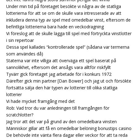
Under min tid på företaget besökte vi några av de statliga
lotterierna för att se om de skulle vara intresserade av att
inkludera denna typ av spel med omedelbar vinst, eftersom de
befintliga lotterierna bara hade en veckodragning
Vi föreslog att de skulle lägga till spel med förtryckta vinstlotter
i sin repertoar
Dessa spel kallades “kontrollerade spel” (sådana var termerna
som användes då)
Staterna var inte villiga att överväga ett spel baserat på
sannolikhet, eftersom det ansågs vara alltför riskfyllt
Tyvärr gick företaget jag arbetade för i konkurs 1972
Därefter gick min partner [Dan Bower] och jag ut och försökte
fortsätta sälja den här typen av lotterier till olika statliga
lotterier
Vi hade mycket framgång med det
Rob: Vad tror du var anledningen till framgången för
scratchlotter?
Jag tror att det var på grund av den omedelbara vinsten
Människor gillar att få en omedelbar belöning
bonustips casino
De behövde inte vänta flera dagar eller veckor för att ta reda