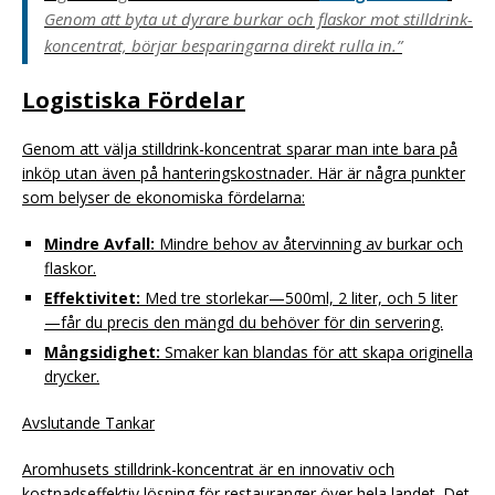
Genom att byta ut dyrare burkar och flaskor mot stilldrink-
koncentrat, börjar besparingarna direkt rulla in.”
Logistiska Fördelar
Genom att välja stilldrink-koncentrat sparar man inte bara på
inköp utan även på hanteringskostnader. Här är några punkter
som belyser de ekonomiska fördelarna:
Mindre Avfall:
Mindre behov av återvinning av burkar och
flaskor.
Effektivitet:
Med tre storlekar—500ml, 2 liter, och 5 liter
—får du precis den mängd du behöver för din servering.
Mångsidighet:
Smaker kan blandas för att skapa originella
drycker.
Avslutande Tankar
Aromhusets stilldrink-koncentrat är en innovativ och
kostnadseffektiv lösning för restauranger över hela landet. Det