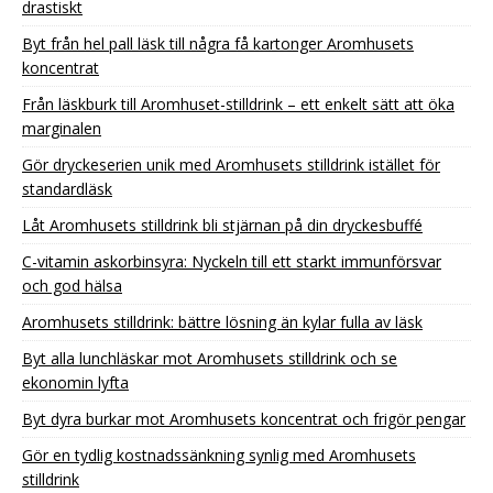
drastiskt
Byt från hel pall läsk till några få kartonger Aromhusets
koncentrat
Från läskburk till Aromhuset-stilldrink – ett enkelt sätt att öka
marginalen
Gör dryckeserien unik med Aromhusets stilldrink istället för
standardläsk
Låt Aromhusets stilldrink bli stjärnan på din dryckesbuffé
C-vitamin askorbinsyra: Nyckeln till ett starkt immunförsvar
och god hälsa
Aromhusets stilldrink: bättre lösning än kylar fulla av läsk
Byt alla lunchläskar mot Aromhusets stilldrink och se
ekonomin lyfta
Byt dyra burkar mot Aromhusets koncentrat och frigör pengar
Gör en tydlig kostnadssänkning synlig med Aromhusets
stilldrink