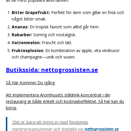
av de mest populära alternativen:
Bitter Grapefrukt:
Perfekt för dem som gillar en frisk och
något bitter smak.
Ananas:
En tropisk favorit som alltid går hem.
Rabarber:
Somrig och nostalgisk.
Vattenmelon:
Fräscht och lätt.
Fruktexplosion:
En kombination av äpple, vita vindruvor
och champagne—unik och vuxen.
Butikssida: nettogrossisten.se
Så Här Kommer Du Igång
Att implementera Aromhusets stilldrink-koncentrat i din
restaurang är både enkelt och kostnadseffektivt. Så här kan du
börja:
“Det är bara att logga in med företagets
registreringsnummer och beställa via
nettogrossisten.se
.