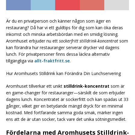
Är du en privatperson och känner någon som äger en
restaurang? Då har vi ett guldtips för dig som kan öka deras
inkomst och minska arbetsbördan med en smidig lösning.
Aromhuset erbjuder nu ett
sockerfritt stilldrink-koncentrat
som
kan förändra hur restauranger serverar drycker vid dagens
lunch. För privatpersoner finns dessa läckra alternativ
tillgängliga via
allt-fraktfritt.se
.
Hur Aromhusets Stilldrink kan Förändra Din Lunchservering
Aromhuset tillverkar ett unikt
stilldrink-koncentrat
som är
en game-changer för restauranger—särskilt de som erbjuder
dagens lunch. Koncentratet är sockerfritt och kan spädas ut 33
gånger, vilket ger en betydande mängd dryck för en minimal
kostnad. Med fortfarande samma goda smak, märker ingen
ens att de är utan socker, tack vare det unika sötningsmedlet.
Fördelarna med Aromhusets Stilldrink-