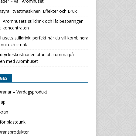
ader – välj Aromhuset
nsyra i tvättmaskinen: Effekter och Bruk
ill Aromhusets stilldrink och låt besparingen
a koncentraten
usets stilldrink: perfekt när du vill kombinera
omi och smak
 dryckeskostnaden utan att tumma på
en med Aromhuset
GES
kranar – Vardagsprodukt
map
kran
för plastdunk
kransprodukter