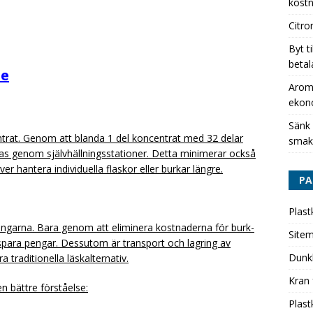
kostn
Citro
Byt t
betal
se
Aromh
ekon
Sänk
trat. Genom att blanda 1 del koncentrat med 32 delar
smak
ras genom självhällningsstationer. Detta minimerar också
r hantera individuella flaskor eller burkar längre.
PA
Plast
ringarna. Bara genom att eliminera kostnaderna för burk-
Site
para pengar. Dessutom är transport och lagring av
Dunk
 traditionella läskalternativ.
Kran 
en bättre förståelse:
Plast