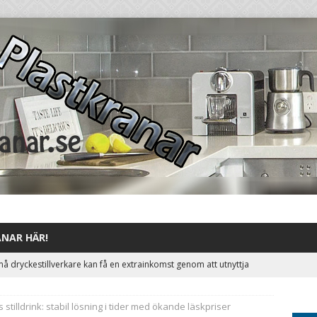
ANAR HÄR!
å dryckestillverkare kan få en extrainkomst genom att utnyttja
artare
STILLDRINKAR
stilldrink: stabil lösning i tider med ökande läskpriser
t till Aromhusets stilldrink och minska antalet tomemballage