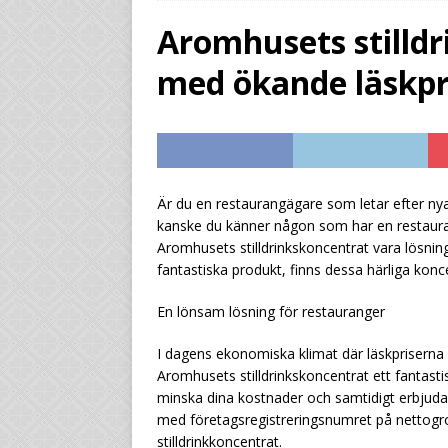
drastiskt
UNCATEG
Aromhusets stilldrin
[ August 1, 2026 ]
By
med ökande läskpr
UNCATEGORIZED
[ July 29, 2026 ]
Från
marginalen
UNCAT
[ July 29, 2026 ]
Gör 
Är du en restaurangägare som letar efter nya
kanske du känner någon som har en restauran
standardläsk
UNC
Aromhusets stilldrinkskoncentrat vara lösnin
fantastiska produkt, finns dessa härliga koncent
En lönsam lösning för restauranger
I dagens ekonomiska klimat där läskpriserna
Aromhusets stilldrinkskoncentrat ett fantasti
minska dina kostnader och samtidigt erbjuda 
med företagsregistreringsnumret på nettogro
stilldrinkkoncentrat.