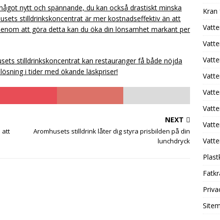
 något nytt och spännande, du kan också drastiskt minska
Kran
usets stilldrinkskoncentrat är mer kostnadseffektiv än att
Vatte
k. Genom att göra detta kan du öka din lönsamhet markant per
Vatte
Vatt
ts stilldrinkskoncentrat kan restauranger få både nöjda
ösning i tider med ökande läskpriser!
Vatt
Vatte
Vatte
NEXT
Vatte
 att
Aromhusets stilldrink låter dig styra prisbilden på din
Vatte
lunchdryck
Plast
Fatk
Priva
Site