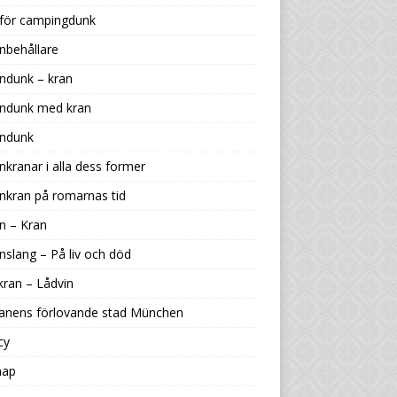
 för campingdunk
nbehållare
ndunk – kran
endunk med kran
endunk
nkranar i alla dess former
nkran på romarnas tid
n – Kran
nslang – På liv och död
kran – Lådvin
ranens förlovande stad München
cy
map