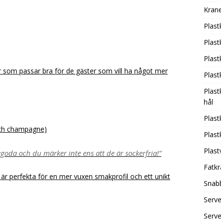
Krane
Plast
Plas
Plas
som passar bra för de gäster som vill ha något mer
Plas
Plast
hål
Plas
 och champagne)
Plas
Plas
egoda och du märker inte ens att de är sockerfria!”
Fatkr
r perfekta för en mer vuxen smakprofil och ett unikt
Snab
Serv
Serv