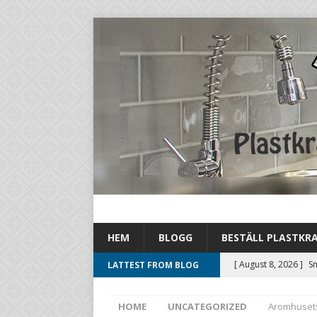
HEM
BLOGG
BESTÄLL PLASTKR
[ August 8, 2026 ]
Sm
LATTEST FROM BLOG
befintliga flöden sm
HOME
UNCATEGORIZED
Aromhusets 
[ August 3, 2026 ]
By