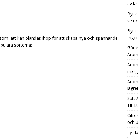
av lä
Byt a
se ek
Byt d
frigö
om lätt kan blandas ihop för att skapa nya och spännande
pulära sorterna:
Gör e
Aromh
Aromh
margi
Aromh
lagre
Sätt 
Till 
Citro
och u
Fyll 