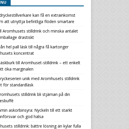
ENU
ryckestillverkare kan få en extrainkomst
 att utnyttja befintliga flöden smartare
ill Aromhusets stilldrink och minska antalet
ballage drastiskt
rån hel pall läsk till några få kartonger
husets koncentrat
läskburk till Aromhuset-stilldrink – ett enkelt
att öka marginalen
ryckeserien unik med Aromhusets stilldrink
let för standardläsk
romhusets stilldrink bli stjärnan på din
esbuffé
amin askorbinsyra: Nyckeln till ett starkt
nförsvar och god hälsa
usets stilldrink: bättre lösning än kylar fulla