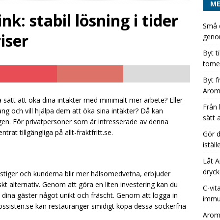
M
ORIZED
k: stabil lösning i tider
Små d
t från hel pall läsk till några få kartonger Aromhusets koncentrat
iser
genom
Byt t
tomem
 läskburk till Aromhuset-stilldrink – ett enkelt sätt att öka
Byt f
EGORIZED
Arom
dryckeserien unik med Aromhusets stilldrink istället för
 sätt att öka dina intäkter med minimalt mer arbete? Eller
Från 
g och vill hjälpa dem att öka sina intäkter? Då kan
ATEGORIZED
sätt 
gen. För privatpersoner som är intresserade av denna
rat tillgängliga på allt-fraktfritt.se.
Gör d
istäl
Låt A
dryck
 stiger och kunderna blir mer hälsomedvetna, erbjuder
skt alternativ. Genom att göra en liten investering kan du
C-vit
dina gäster något unikt och fräscht. Genom att logga in
immu
ssisten.se kan restauranger smidigt köpa dessa sockerfria
Aromh