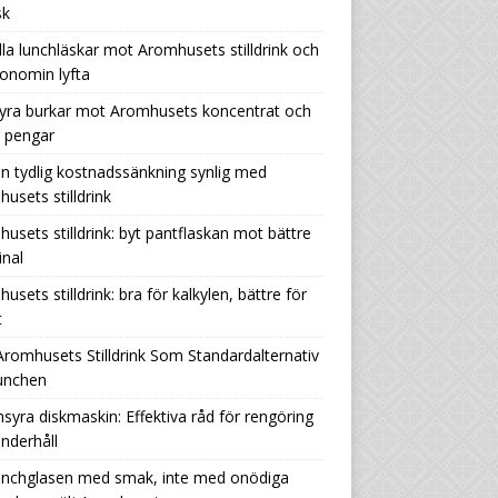
sk
lla lunchläskar mot Aromhusets stilldrink och
onomin lyfta
yra burkar mot Aromhusets koncentrat och
r pengar
n tydlig kostnadssänkning synlig med
usets stilldrink
usets stilldrink: byt pantflaskan mot bättre
nal
usets stilldrink: bra för kalkylen, bättre för
t
Aromhusets Stilldrink Som Standardalternativ
Lunchen
nsyra diskmaskin: Effektiva råd för rengöring
nderhåll
lunchglasen med smak, inte med onödiga