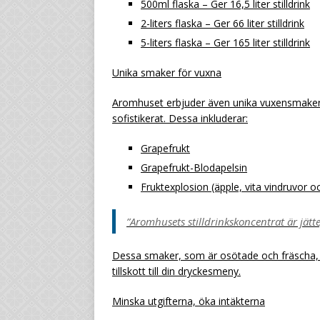
500ml flaska – Ger 16,5 liter stilldrink
2-liters flaska – Ger 66 liter stilldrink
5-liters flaska – Ger 165 liter stilldrink
Unika smaker för vuxna
Aromhuset erbjuder även unika vuxensmaker 
sofistikerat. Dessa inkluderar:
Grapefrukt
Grapefrukt-Blodapelsin
Fruktexplosion (äpple, vita vindruvor
”Aromhusets stilldrinkskoncentrat är jätt
Dessa smaker, som är osötade och fräscha, ä
tillskott till din dryckesmeny.
Minska utgifterna, öka intäkterna