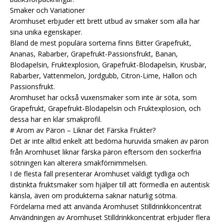
Smaker och Variationer
Aromhuset erbjuder ett brett utbud av smaker som alla har
sina unika egenskaper.
Bland de mest populära sorterna finns Bitter Grapefrukt,
Ananas, Rabarber, Grapefrukt-Passionsfrukt, Banan,
Blodapelsin, Fruktexplosion, Grapefrukt-Blodapelsin, Krusbär,
Rabarber, Vattenmelon, Jordgubb, Citron-Lime, Hallon och
Passionsfrukt.
Aromhuset har också vuxensmaker som inte är söta, som
Grapefrukt, Grapefrukt-Blodapelsin och Fruktexplosion, och
dessa har en klar smakprofil.
# Arom av Päron – Liknar det Färska Frukter?
Det är inte alltid enkelt att bedöma huruvida smaken av päron
från Aromhuset liknar färska päron eftersom den sockerfria
sötningen kan alterera smakförnimmelsen.
I de flesta fall presenterar Aromhuset väldigt tydliga och
distinkta fruktsmaker som hjälper till att förmedla en autentisk
känsla, även om produkterna saknar naturlig sötma.
Fördelarna med att använda Aromhuset Stilldrinkkoncentrat
Användningen av Aromhuset Stilldrinkkoncentrat erbjuder flera