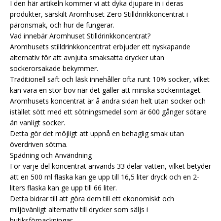
I den här artikeln kommer vi att dyka djupare in i deras
produkter, särskilt Aromhuset Zero Stilldrinkkoncentrat i
päronsmak, och hur de fungerar.
Vad innebär Aromhuset Stilldrinkkoncentrat?
Aromhusets stilldrinkkoncentrat erbjuder ett nyskapande
alternativ för att avnjuta smaksatta drycker utan
sockerorsakade bekymmer.
Traditionell saft och läsk innehåller ofta runt 10% socker, vilket
kan vara en stor bov när det gäller att minska sockerintaget.
Aromhusets koncentrat är å andra sidan helt utan socker och
istället sött med ett sötningsmedel som är 600 gånger sötare
än vanligt socker.
Detta gör det möjligt att uppnå en behaglig smak utan
överdriven sötma.
Spädning och Användning
För varje del koncentrat används 33 delar vatten, vilket betyder
att en 500 ml flaska kan ge upp till 16,5 liter dryck och en 2-
liters flaska kan ge upp till 66 liter.
Detta bidrar till att göra dem till ett ekonomiskt och
miljövänligt alternativ till drycker som säljs i
butiksförpackningar.