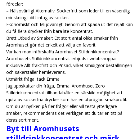
fördelar:
– Hälsovänligt Alternativ: Sockerfritt som leder till en väsentlig
minskning i ditt intag av socker.
Ekonomiskt och Miljövänligt: Genom att späda ut det rejält kan
du få flera drycker från bara lite koncentrat.
Brett Utbud av Smaker: Ett stort antal olika smaker från
Aromhuset gör det enkelt att välja en favorit.
Var kan man införskaffa Aromhuset Stilldrinkkoncentrat?
Aromhusets Stilldrinkkoncentrat erbjuds i webbshoppar
inklusive Allt-fraktfritt och Prisad, vilket smidiggör beställningen
och säkerställer hemleverans.
Utmärkt fråga, tack Emma
Jag uppskattar din fråga, Emma. Aromhuset Zero
Stilldrinkkoncentrat tillhandahåller en särskild möjlighet att
njuta av sockerfria drycker som har en utpräglad smakprofil.
Om du är nyfiken på fler frågor eller vill testa ytterligare
smaker, rekommenderas det verkligen att du tar en titt på
deras sortiment.
Byt till Aromhusets
stilldrinkkoncentrat och märk