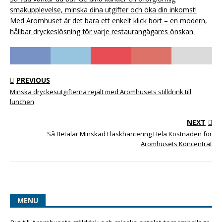
smakupplevelse, minska dina utgifter och öka din inkomst!
Med Aromhuset är det bara ett enkelt klick bort – en modern,
hållbar dryckeslösning för varje restaurangägares önskan.
PREVIOUS
Minska dryckesutgifterna rejält med Aromhusets stilldrink till
lunchen
NEXT
Så Betalar Minskad Flaskhantering Hela Kostnaden för
Aromhusets Koncentrat
MENU