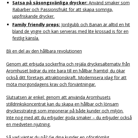
Satsa på säsongsvänliga drycker:
Använd smaker som
Rabarber och Passionsfrukt för att skapa somriga,
uppfriskande drycker.
Family friendly preps:
Jordgubb och Banan är alltid en hit
bland de yngre och kan serveras med lite krossad is för en
festlig känsla.
Bli en del av den hållbara revolutionen
Genom att erbjuda sockerfria och rejäla dryckesalternativ från
Aromhuset bidrar du inte bara till en hållbar framtid; du ökar
också ditt företags attraktionskraft. Modernisera idag för att
möta morgondagens krav och förväntningar.
Slutsatsen är enkel: genom att använda Aromhusets
stilldrinkskoncentrat kan du skapa en hållbar och lönsam
dryckesstrategi som imponerar på både kunder och miljön.
Inte nog med att du erbjuder goda smaker – du erbjuder också
en medveten njutning.
Så vad väntar du på? Ge dina kunder en oförglömlig