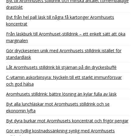
Byt till Aromhusets stilldrink och minska antalet tomemballage
drastiskt
Byt från hel pall läsk till några få kartonger Aromhusets
koncentrat
Från läskburk till Aromhuset-stilldrink – ett enkelt sätt att öka
marginalen
Gör dryckeserien unik med Aromhusets stilldrink istället för
standardläsk
Låt Aromhusets stilldrink bli stjärnan på din dryckesbuffé
C-vitamin askorbinsyra: Nyckeln till ett starkt immunförsvar
och god hälsa
Aromhusets stilldrink: bättre lösning än kylar fulla av läsk
Byt alla lunchläskar mot Aromhusets stilldrink och se
ekonomin lyfta
Byt dyra burkar mot Aromhusets koncentrat och frigör pengar
Gör en tydlig kostnadssänkning synlig med Aromhusets