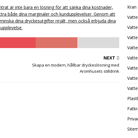
Kran
rat är inte bara en lösning för att sänka dina kostnader,
ättra både dina marginaler och kundupplevelser. Genom att
Vatte
ra minska dina dryckesutgifter rejält, men också erbjuda dina
Vatte
supplevelse.
Vatt
Vatt
NEXT
Vatte
s
Skapa en modern, hållbar dryckeslösning med
Vatte
Aromhusets stilldrink
Vatte
Vatte
Plast
Fatk
Priva
Site