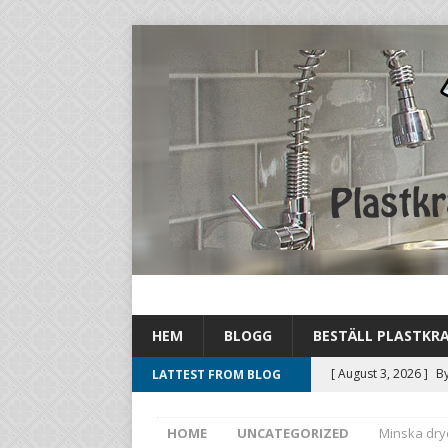
HEM
BLOGG
BESTÄLL PLASTKR
[ August 3, 2026 ]
By
LATTEST FROM BLOG
drastiskt
UNCATEG
HOME
UNCATEGORIZED
Minska dryc
[ August 1, 2026 ]
By