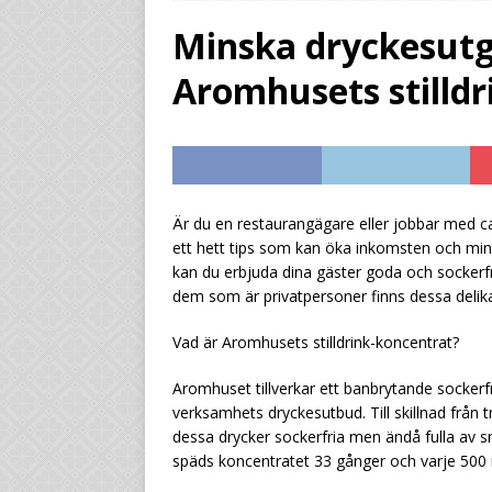
UNCATEGORIZED
Minska dryckesutg
[ July 29, 2026 ]
Från
Aromhusets stilldri
marginalen
UNCAT
[ July 29, 2026 ]
Gör 
standardläsk
UNC
[ July 29, 2026 ]
Låt 
Är du en restaurangägare eller jobbar med ca
ett hett tips som kan öka inkomsten och min
UNCATEGORIZED
kan du erbjuda dina gäster goda och sockerfr
dem som är privatpersoner finns dessa delikata
Vad är Aromhusets stilldrink-koncentrat?
Aromhuset tillverkar ett banbrytande sockerfr
verksamhets dryckesutbud. Till skillnad från t
dessa drycker sockerfria men ändå fulla av sm
späds koncentratet 33 gånger och varje 500 ml f