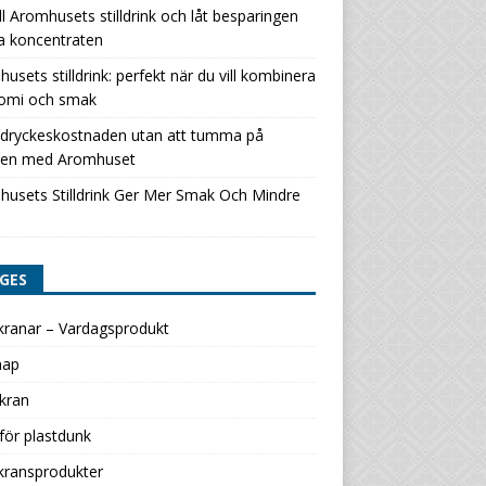
ill Aromhusets stilldrink och låt besparingen
a koncentraten
usets stilldrink: perfekt när du vill kombinera
omi och smak
 dryckeskostnaden utan att tumma på
en med Aromhuset
usets Stilldrink Ger Mer Smak Och Mindre
GES
kranar – Vardagsprodukt
map
kran
för plastdunk
kransprodukter