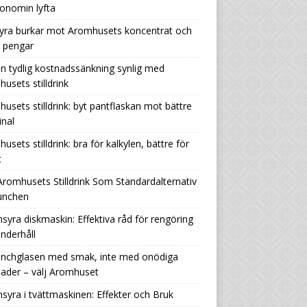
onomin lyfta
yra burkar mot Aromhusets koncentrat och
r pengar
n tydlig kostnadssänkning synlig med
usets stilldrink
usets stilldrink: byt pantflaskan mot bättre
nal
usets stilldrink: bra för kalkylen, bättre för
t
Aromhusets Stilldrink Som Standardalternativ
Lunchen
nsyra diskmaskin: Effektiva råd för rengöring
nderhåll
lunchglasen med smak, inte med onödiga
ader – välj Aromhuset
nsyra i tvättmaskinen: Effekter och Bruk