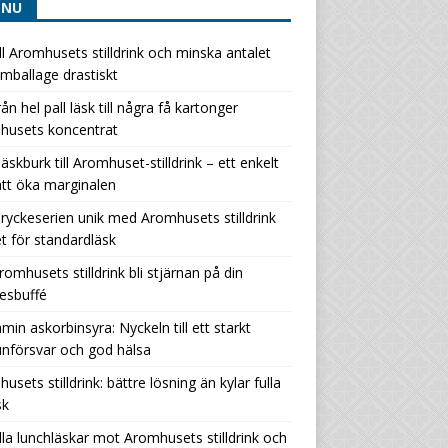
ENU
ill Aromhusets stilldrink och minska antalet
ballage drastiskt
rån hel pall läsk till några få kartonger
husets koncentrat
läskburk till Aromhuset-stilldrink – ett enkelt
att öka marginalen
ryckeserien unik med Aromhusets stilldrink
let för standardläsk
romhusets stilldrink bli stjärnan på din
esbuffé
amin askorbinsyra: Nyckeln till ett starkt
nförsvar och god hälsa
usets stilldrink: bättre lösning än kylar fulla
sk
lla lunchläskar mot Aromhusets stilldrink och