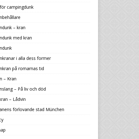
 för campingdunk
nbehållare
ndunk – kran
endunk med kran
endunk
nkranar i alla dess former
nkran på romarnas tid
n – Kran
nslang – På liv och död
kran – Lådvin
ranens förlovande stad München
cy
map