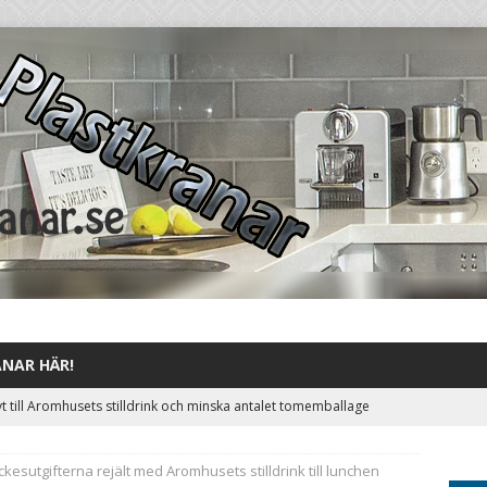
ANAR HÄR!
t till Aromhusets stilldrink och minska antalet tomemballage
ORIZED
kesutgifterna rejält med Aromhusets stilldrink till lunchen
t från hel pall läsk till några få kartonger Aromhusets koncentrat