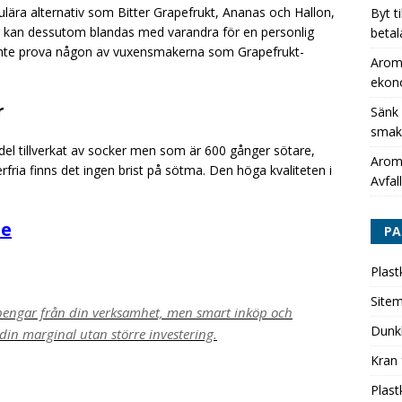
ulära alternativ som Bitter Grapefrukt, Ananas och Hallon,
Byt t
ter kan dessutom blandas med varandra för en personlig
betal
r inte prova någon av vuxensmakerna som Grapefrukt-
Aromh
ekon
r
Sänk
smak
el tillverkat av socker men som är 600 gånger sötare,
Aromh
rfria finns det ingen brist på sötma. Den höga kvaliteten i
Avfall
se
PA
Plast
Site
pengar från din verksamhet, men smart inköp och
Dunk
in marginal utan större investering.
Kran 
Plast