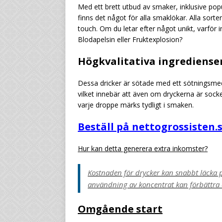
Med ett brett utbud av smaker, inklusive pop
finns det något för alla smaklökar. Alla sor
touch. Om du letar efter något unikt, varfö
Blodapelsin eller Fruktexplosion?
Högkvalitativa ingrediense
Dessa dricker är sötade med ett sötningsmed
vilket innebär att även om dryckerna är socke
varje droppe märks tydligt i smaken.
Beställ på nettogrossisten.
Hur kan detta generera extra inkomster?
Kostnaden för drycker kan snabbt läcka 
användning av koncentrat kan förbättra d
Omgående start