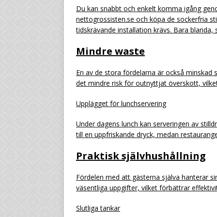
Du kan snabbt och enkelt komma igång genom
nettogrossisten.se och köpa de sockerfria stil
tidskrävande installation krävs. Bara blanda,
Mindre waste
En av de stora fördelarna är också minskad sp
det mindre risk för outnyttjat överskott, vilke
Upplägget för lunchservering
Under dagens lunch kan serveringen av stilldr
till en uppfriskande dryck, medan restaurange
Praktisk självhushållning
Fördelen med att gästerna själva hanterar si
väsentliga uppgifter, vilket förbättrar effektiv
Slutliga tankar