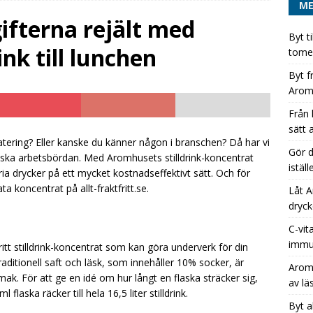
M
ifterna rejält med
Byt t
 läskburk till Aromhuset-stilldrink – ett enkelt sätt att öka
nk till lunchen
tomem
EGORIZED
Byt f
Arom
dryckeserien unik med Aromhusets stilldrink istället för
Från 
ATEGORIZED
sätt 
Aromhusets stilldrink bli stjärnan på din dryckesbuffé
tering? Eller kanske du känner någon i branschen? Då har vi
Gör d
ska arbetsbördan. Med Aromhusets stilldrink-koncentrat
istäl
ia drycker på ett mycket kostnadseffektivt sätt. Och för
 koncentrat på allt-fraktfritt.se.
Låt A
dryck
C-vit
immu
itt stilldrink-koncentrat som kan göra underverk för din
raditionell saft och läsk, som innehåller 10% socker, är
Aromh
ak. För att ge en idé om hur långt en flaska sträcker sig,
av lä
laska räcker till hela 16,5 liter stilldrink.
Byt a