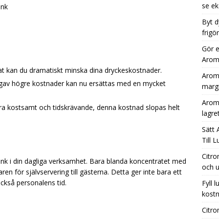
se ek
ink
Byt d
frigö
Gör e
Aromh
at kan du dramatiskt minska dina dryckeskostnader.
Aromh
re gav högre kostnader kan nu ersättas med en mycket
margi
Aromh
ara kostsamt och tidskrävande, denna kostnad slopas helt
lagre
Sätt 
Till 
Citro
rink i din dagliga verksamhet. Bara blanda koncentratet med
och u
ren för självservering till gästerna. Detta ger inte bara ett
också personalens tid.
Fyll 
kostn
Citro