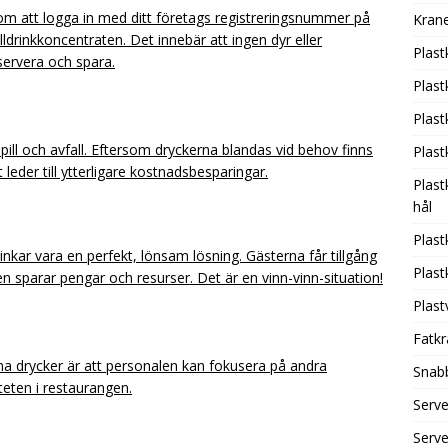
 att logga in med ditt företags registreringsnummer på
Krane
ldrinkkoncentraten. Det innebär att ingen dyr eller
Plast
 servera och spara.
Plas
Plas
ill och avfall. Eftersom dryckerna blandas vid behov finns
Plas
t leder till ytterligare kostnadsbesparingar.
Plast
hål
Plas
inkar vara en perfekt, lönsam lösning. Gästerna får tillgång
Plas
n sparar pengar och resurser. Det är en vinn-vinn-situation!
Plas
Fatkr
na drycker är att personalen kan fokusera på andra
Snab
iteten i restaurangen.
Serv
Serv