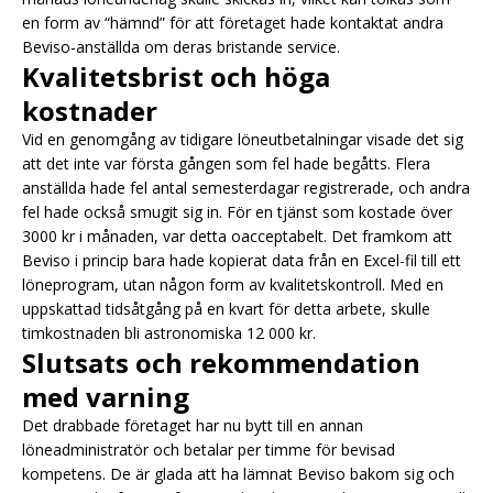
en form av “hämnd” för att företaget hade kontaktat andra
Beviso-anställda om deras bristande service.
Kvalitetsbrist och höga
kostnader
Vid en genomgång av tidigare löneutbetalningar visade det sig
att det inte var första gången som fel hade begåtts. Flera
anställda hade fel antal semesterdagar registrerade, och andra
fel hade också smugit sig in. För en tjänst som kostade över
3000 kr i månaden, var detta oacceptabelt. Det framkom att
Beviso i princip bara hade kopierat data från en Excel-fil till ett
löneprogram, utan någon form av kvalitetskontroll. Med en
uppskattad tidsåtgång på en kvart för detta arbete, skulle
timkostnaden bli astronomiska 12 000 kr.
Slutsats och rekommendation
med varning
Det drabbade företaget har nu bytt till en annan
löneadministratör och betalar per timme för bevisad
kompetens. De är glada att ha lämnat Beviso bakom sig och