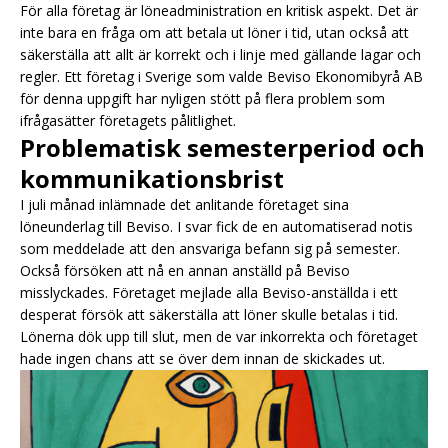
För alla företag är löneadministration en kritisk aspekt. Det är
inte bara en fråga om att betala ut löner i tid, utan också att
säkerställa att allt är korrekt och i linje med gällande lagar och
regler. Ett företag i Sverige som valde Beviso Ekonomibyrå AB
för denna uppgift har nyligen stött på flera problem som
ifrågasätter företagets pålitlighet.
Problematisk semesterperiod och
kommunikationsbrist
I juli månad inlämnade det anlitande företaget sina
löneunderlag till Beviso. I svar fick de en automatiserad notis
som meddelade att den ansvariga befann sig på semester.
Också försöken att nå en annan anställd på Beviso
misslyckades. Företaget mejlade alla Beviso-anställda i ett
desperat försök att säkerställa att löner skulle betalas i tid.
Lönerna dök upp till slut, men de var inkorrekta och företaget
hade ingen chans att se över dem innan de skickades ut.