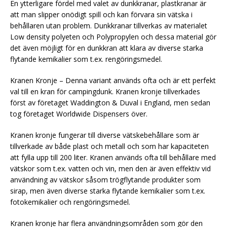
En ytterligare fördel med valet av dunkkranar, plastkranar är
att man slipper onödigt spill och kan förvara sin vätska i
behållaren utan problem. Dunkkranar tillverkas av materialet
Low density polyeten och Polypropylen och dessa material gör
det även möjligt för en dunkkran att klara av diverse starka
flytande kemikalier som t.ex. rengöringsmedel.
Kranen Kronje – Denna variant används ofta och är ett perfekt
val till en kran för campingdunk. Kranen kronje tillverkades
först av företaget Waddington & Duval i England, men sedan
tog företaget Worldwide Dispensers över.
Kranen kronje fungerar till diverse vätskebehållare som är
tillverkade av både plast och metall och som har kapaciteten
att fylla upp till 200 liter. Kranen används ofta till behållare med
vätskor som t.ex. vatten och vin, men den är även effektiv vid
användning av vätskor såsom trögflytande produkter som
sirap, men även diverse starka flytande kemikalier som t.ex.
fotokemikalier och rengöringsmedel.
Kranen kronje har flera användningsområden som gör den