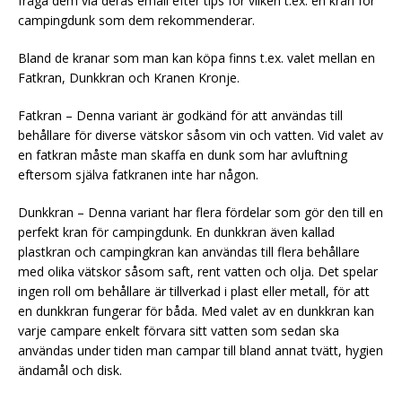
fråga dem via deras email efter tips för vilken t.ex. en kran för
campingdunk som dem rekommenderar.
Bland de kranar som man kan köpa finns t.ex. valet mellan en
Fatkran, Dunkkran och Kranen Kronje.
Fatkran – Denna variant är godkänd för att användas till
behållare för diverse vätskor såsom vin och vatten. Vid valet av
en fatkran måste man skaffa en dunk som har avluftning
eftersom själva fatkranen inte har någon.
Dunkkran – Denna variant har flera fördelar som gör den till en
perfekt kran för campingdunk. En dunkkran även kallad
plastkran och campingkran kan användas till flera behållare
med olika vätskor såsom saft, rent vatten och olja. Det spelar
ingen roll om behållare är tillverkad i plast eller metall, för att
en dunkkran fungerar för båda. Med valet av en dunkkran kan
varje campare enkelt förvara sitt vatten som sedan ska
användas under tiden man campar till bland annat tvätt, hygien
ändamål och disk.