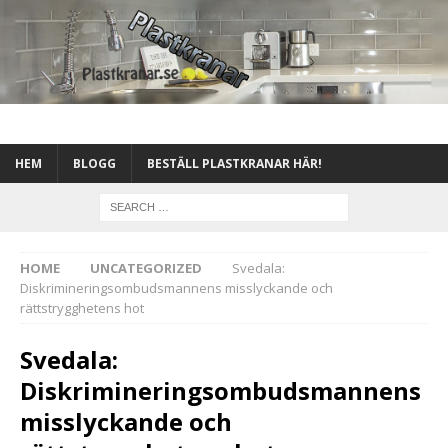
HEM
BLOGG
BESTÄLL PLASTKRANAR HÄR!
HOME
UNCATEGORIZED
Svedala:
Diskrimineringsombudsmannens misslyckande och
rättstrygghetens hot
Svedala:
Diskrimineringsombudsmannens
misslyckande och