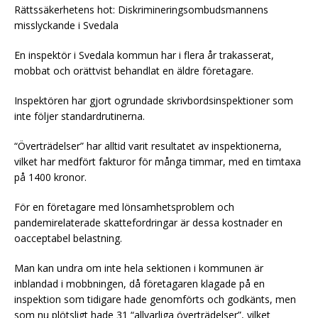
Rättssäkerhetens hot: Diskrimineringsombudsmannens
misslyckande i Svedala
En inspektör i Svedala kommun har i flera år trakasserat,
mobbat och orättvist behandlat en äldre företagare.
Inspektören har gjort ogrundade skrivbordsinspektioner som
inte följer standardrutinerna.
“Överträdelser” har alltid varit resultatet av inspektionerna,
vilket har medfört fakturor för många timmar, med en timtaxa
på 1400 kronor.
För en företagare med lönsamhetsproblem och
pandemirelaterade skattefordringar är dessa kostnader en
oacceptabel belastning.
Man kan undra om inte hela sektionen i kommunen är
inblandad i mobbningen, då företagaren klagade på en
inspektion som tidigare hade genomförts och godkänts, men
som nu plötsligt hade 31 “allvarliga överträdelser”, vilket