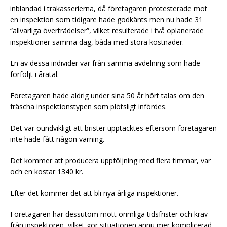
inblandad i trakasserierna, då företagaren protesterade mot
en inspektion som tidigare hade godkänts men nu hade 31
“allvarliga överträdelser”, vilket resulterade i två oplanerade
inspektioner samma dag, båda med stora kostnader.
En av dessa individer var från samma avdelning som hade
förföljt i åratal.
Företagaren hade aldrig under sina 50 år hört talas om den
fräscha inspektionstypen som plötsligt infördes.
Det var oundvikligt att brister upptäcktes eftersom företagaren
inte hade fått någon varning.
Det kommer att producera uppföljning med flera timmar, var
och en kostar 1340 kr.
Efter det kommer det att bli nya årliga inspektioner.
Företagaren har dessutom mött orimliga tidsfrister och krav
från inspektören, vilket gör situationen ännu mer komplicerad.