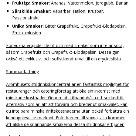
Fruktiga Smaker:
Ananas, Vattenmelon, Jordgubb, Banan
Särskilda Smaker:
Rabarber, Hallon, Krusbär,
Passionsfrukt
Unika Smaker:
Bitter Grapefrukt, Grapefrukt-Blodapelsin,
Fruktexplosion
För vuxna erbjuder de till och med smaker som inte är söta,
såsom Grapefrukt och Grapefrukt-Blodapelsin. Dessa ger
också ett exklusivt och sofistikerat urval till din dryckeslista.
Sammanfattning
Aromhusets stilldrinkskoncentrat är en fantastisk möjlighet för
restauranger och cateringföretag att öka sin inkomst med
minskade kostnader. Genom att tillhandahålla ett sockerfritt
alternativ som är lätt att förvara och breder ut smakvalet, kan
du inte bara minska driftskostnaderna utan också förbättra din
kundupplevelse markant. Från barnen till vuxna, alla kommer
att älska de spännande smakerna dessa stilldrinkar erbjuder.