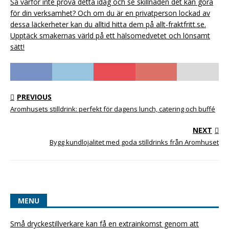
Så varför inte prova detta idag och se skillnaden det kan göra
för din verksamhet? Och om du är en privatperson lockad av
dessa läckerheter kan du alltid hitta dem på allt-fraktfritt.se.
Upptäck smakernas värld på ett hälsomedvetet och lönsamt
sätt!
PREVIOUS
Aromhusets stilldrink: perfekt för dagens lunch, catering och buffé
NEXT
Bygg kundlojalitet med goda stilldrinks från Aromhuset
MENU
Små dryckestillverkare kan få en extrainkomst genom att