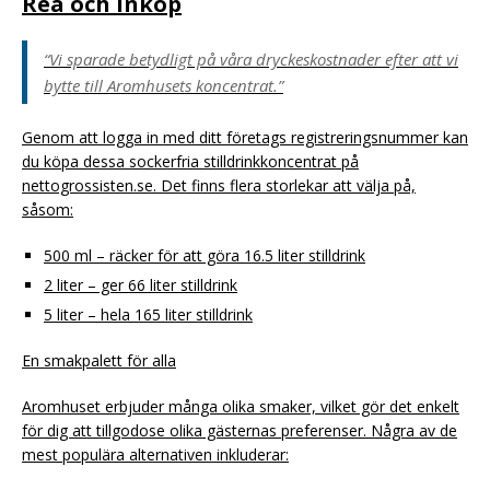
Rea och inköp
“Vi sparade betydligt på våra dryckeskostnader efter att vi
bytte till Aromhusets koncentrat.”
Genom att logga in med ditt företags registreringsnummer kan
du köpa dessa sockerfria stilldrinkkoncentrat på
nettogrossisten.se. Det finns flera storlekar att välja på,
såsom:
500 ml – räcker för att göra 16.5 liter stilldrink
2 liter – ger 66 liter stilldrink
5 liter – hela 165 liter stilldrink
En smakpalett för alla
Aromhuset erbjuder många olika smaker, vilket gör det enkelt
för dig att tillgodose olika gästernas preferenser. Några av de
mest populära alternativen inkluderar: