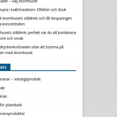
ader – välj Aromhuset
nsyra i tvättmaskinen: Effekter och Bruk
ill Aromhusets stilldrink och låt besparingen
a koncentraten
usets stilldrink: perfekt när du vill kombinera
omi och smak
 dryckeskostnaden utan att tumma på
en med Aromhuset
GES
kranar – Vardagsprodukt
map
kran
för plastdunk
kransprodukter