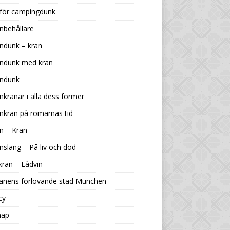
 för campingdunk
nbehållare
ndunk – kran
endunk med kran
endunk
nkranar i alla dess former
nkran på romarnas tid
n – Kran
nslang – På liv och död
kran – Lådvin
ranens förlovande stad München
cy
map