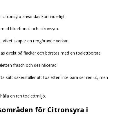
n citronsyra användas kontinuerligt.
 med bikarbonat och citronsyra.
, vilket skapar en rengörande verkan.
das direkt på fläckar och borstas med en toalettborste.
oaletten fräsch och desinficerad.
 sätt säkerställer att toaletten inte bara ser ren ut, men
ålla en ren toalettmiljö.
sområden för Citronsyra i