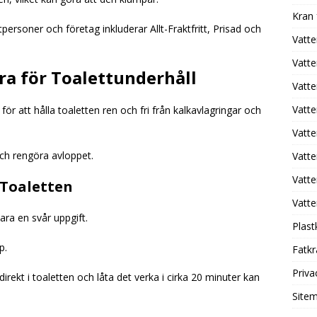
Kran
tpersoner och företag inkluderar Allt-Fraktfritt, Prisad och
Vatte
Vatte
a för Toalettunderhåll
Vatt
Vatt
 för att hålla toaletten ren och fri från kalkavlagringar och
Vatte
ch rengöra avloppet.
Vatte
Vatte
 Toaletten
Vatte
ara en svår uppgift.
Plast
p.
Fatk
Priva
irekt i toaletten och låta det verka i cirka 20 minuter kan
Site