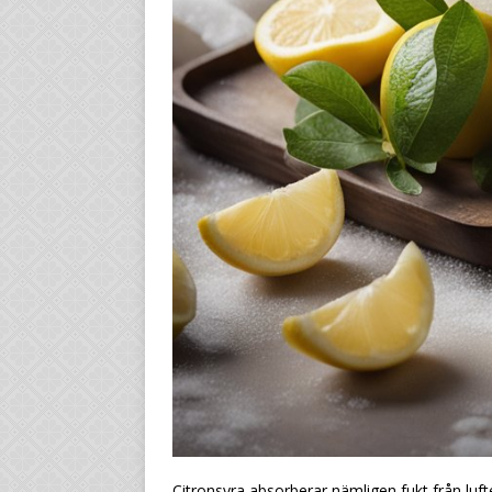
Citronsyra absorberar nämligen fukt från luft