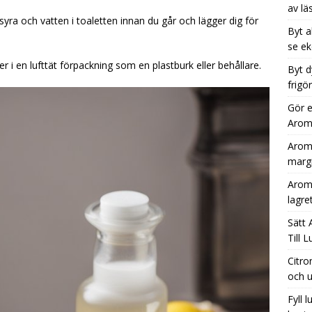
av lä
syra och vatten i toaletten innan du går och lägger dig för
Byt a
se ek
r i en lufttät förpackning som en plastburk eller behållare.
Byt d
frigö
Gör e
Aromh
Aromh
margi
Aromh
lagre
Sätt 
Till 
Citro
och u
Fyll 