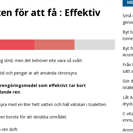
M
ORIZED
en för att få : Effektiv
Små d
t från hel pall läsk till några få kartonger Aromhusets koncentrat
d
genom
Byt t
tomem
 läskburk till Aromhuset-stilldrink – ett enkelt sätt att öka
Byt f
EGORIZED
Arom
dryckeserien unik med Aromhusets stilldrink istället för
g strid, men det behöver inte vara så svårt.
Från 
ATEGORIZED
sätt 
 tid och pengar är att använda citronsyra.
Gör d
gt rengöringsmedel som effektivt tar bort
istäl
ålande ren
.
Låt A
dryck
ra med en liter hett vatten och häll vätskan i toaletten.
C-vit
 en borste för att skrubba området.
immu
 ren doft.
Aromh