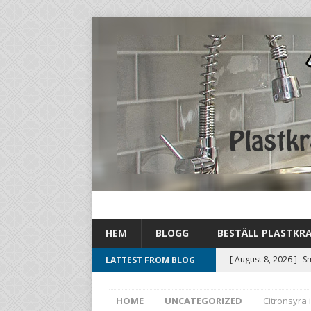
HEM
BLOGG
BESTÄLL PLASTKR
[ August 8, 2026 ]
Sm
LATTEST FROM BLOG
befintliga flöden sm
HOME
UNCATEGORIZED
Citronsyra i
[ August 3, 2026 ]
By