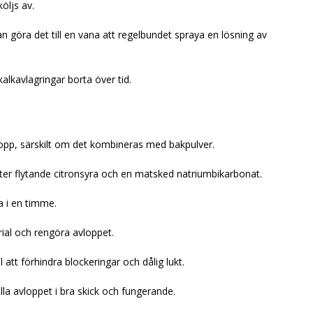
öljs av.
an göra det till en vana att regelbundet spraya en lösning av
 kalkavlagringar borta över tid.
lopp, särskilt om det kombineras med bakpulver.
iliter flytande citronsyra och en matsked natriumbikarbonat.
a i en timme.
erial och rengöra avloppet.
 att förhindra blockeringar och dålig lukt.
ålla avloppet i bra skick och fungerande.