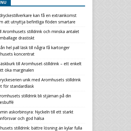
ENU
ryckestillverkare kan få en extrainkomst
 att utnyttja befintliga flöden smartare
ill Aromhusets stilldrink och minska antalet
ballage drastiskt
rån hel pall läsk till några få kartonger
husets koncentrat
läskburk till Aromhuset-stilldrink – ett enkelt
att öka marginalen
ryckeserien unik med Aromhusets stilldrink
let för standardläsk
romhusets stilldrink bli stjärnan på din
esbuffé
amin askorbinsyra: Nyckeln till ett starkt
nförsvar och god hälsa
usets stilldrink: bättre lösning än kylar fulla