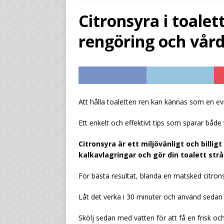
drastiskt
UNCATEG
Citronsyra i toalett
[ August 1, 2026 ]
By
rengöring och vår
UNCATEGORIZED
[ July 29, 2026 ]
Från
marginalen
UNCAT
[ July 29, 2026 ]
Gör 
Att hålla toaletten ren kan kännas som en evi
standardläsk
UNC
Ett enkelt och effektivt tips som sparar både
Citronsyra är ett miljövänligt och billi
kalkavlagringar och gör din toalett str
För bästa resultat, blanda en matsked citronsy
Låt det verka i 30 minuter och använd sedan
Skölj sedan med vatten för att få en frisk och