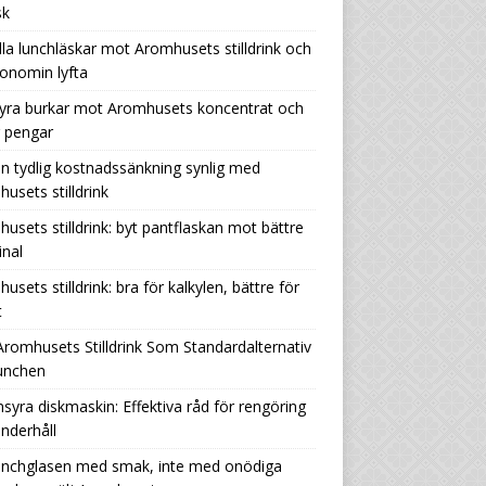
sk
lla lunchläskar mot Aromhusets stilldrink och
onomin lyfta
yra burkar mot Aromhusets koncentrat och
r pengar
n tydlig kostnadssänkning synlig med
usets stilldrink
usets stilldrink: byt pantflaskan mot bättre
nal
usets stilldrink: bra för kalkylen, bättre för
t
Aromhusets Stilldrink Som Standardalternativ
Lunchen
nsyra diskmaskin: Effektiva råd för rengöring
nderhåll
lunchglasen med smak, inte med onödiga