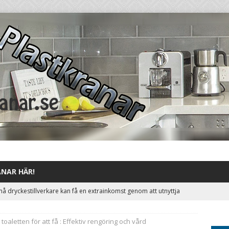
ANAR HÄR!
å dryckestillverkare kan få en extrainkomst genom att utnyttja
artare
STILLDRINKAR
 toaletten för att få : Effektiv rengöring och vård
t till Aromhusets stilldrink och minska antalet tomemballage