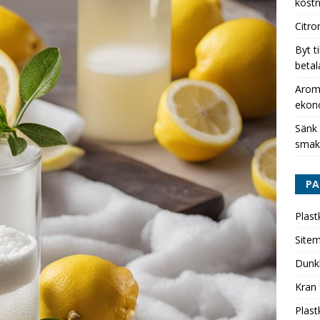
kostn
Citro
Byt t
betal
Aromh
ekon
Sänk
smak
PA
Plast
Site
Dunk
Kran 
Plast