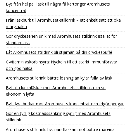
Byt från hel pall läsk till några få kartonger Aromhusets
koncentrat
Från läskburk till Aromhuset-stilldrink – ett enkelt sätt att öka
marginalen
Gör dryckeserien unik med Aromhusets stilldrink istället för
standardläsk
Låt Aromhusets stilldrink bli stjärnan på din dryckesbuffé
C-vitamin askorbinsyra: Nyckeln till ett starkt immunförsvar
och god hälsa
Aromhusets stilldrink: bättre lösning än kylar fulla av läsk
Byt alla lunchläskar mot Aromhusets stilldrink och se
ekonomin lyfta
Byt dyra burkar mot Aromhusets koncentrat och frigör pengar
Gör en tydlig kostnadssänkning synlig med Aromhusets
stilldrink
Aromhusets stilldrink: byt pantflaskan mot bättre marginal