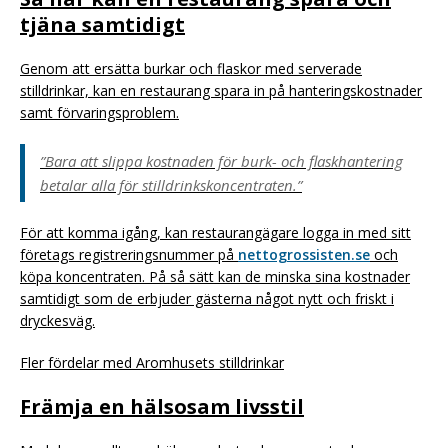
tjäna samtidigt
Genom att ersätta burkar och flaskor med serverade
stilldrinkar, kan en restaurang spara in på hanteringskostnader
samt förvaringsproblem.
”Bara att slippa kostnaden för burk- och flaskhantering
betalar alla för stilldrinkskoncentraten.”
För att komma igång, kan restaurangägare logga in med sitt
företags registreringsnummer på
nettogrossisten.se
och
köpa koncentraten. På så sätt kan de minska sina kostnader
samtidigt som de erbjuder gästerna något nytt och friskt i
dryckesväg.
Fler fördelar med Aromhusets stilldrinkar
Främja en hälsosam livsstil