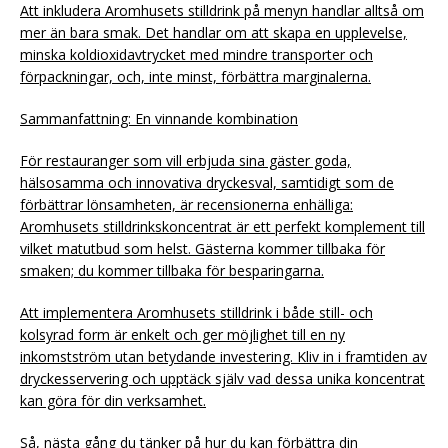
Att inkludera Aromhusets stilldrink på menyn handlar alltså om
mer än bara smak. Det handlar om att skapa en upplevelse,
minska koldioxidavtrycket med mindre transporter och
förpackningar, och, inte minst, förbättra marginalerna.
Sammanfattning: En vinnande kombination
För restauranger som vill erbjuda sina gäster goda,
hälsosamma och innovativa dryckesval, samtidigt som de
förbättrar lönsamheten, är recensionerna enhälliga:
Aromhusets stilldrinkskoncentrat är ett perfekt komplement till
vilket matutbud som helst. Gästerna kommer tillbaka för
smaken; du kommer tillbaka för besparingarna.
Att implementera Aromhusets stilldrink i både still- och
kolsyrad form är enkelt och ger möjlighet till en ny
inkomstström utan betydande investering. Kliv in i framtiden av
dryckesservering och upptäck själv vad dessa unika koncentrat
kan göra för din verksamhet.
Så, nästa gång du tänker på hur du kan förbättra din