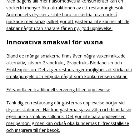
Med dagens allt mer hälsomedvetna konsumenter kan en
sockerfri menyer öka attraktionen av ett restaurangbesök.
Aromhusets drycker är inte bara sockerfria, utan också
packade med smak, vilket gör att gästerna inte känner att de
saknar något utan snarare får en ny, god upplevelse.
Innovativa smakval för vuxna
Bland de många smakerna finns även några vuxeninriktade
alternativ, såsom Grapefrukt, Grapefrukt-Blodapelsin och
Fruktexplosion. Detta ger restauranger möjlighet att sticka ut i
smakdjungeln och erbjuda något som konkurrensen saknar.
Förvandla en traditionell servering till en upp levelse
Tänk dig en restaurang där gästernas upplevelse börjar vid
dryckesstationen. Här kan gästerna själva välja och blanda sin
egen unika smak av stilldrink. Det gör inte bara upplevelsen
mer personlig men kan också öka kundernas tillfredsställelse
och inspirera till fler besök.