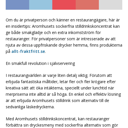
Om du är privatperson och känner en restaurangägare, här är
en insidertips: Aromhusets sockerfria stilldrinkskoncentrat kan
ge både smakglädje och en extra inkomstström för
restauranger. För privatpersoner som är intresserade av att
njuta av dessa uppfriskande drycker hemma, finns produkterna
på
allt-fraktfritt.se
.
En smakfull revolution i självservering
I restaurangvärlden är varje liten detalj viktig. Förutom att
erbjuda fantastiska måltider, letar fler och fler krögare efter
kreativa sätt att öka intäkterna, speciellt under lunchtid när
merpriserna inte alltid är så höga. En enkel och effektiv lösning
är att erbjuda Aromhusets stilldrink som alternativ till de
sedvanliga läskedryckerna.
Med Aromhusets stilldrinkskoncentrat, kan restauranger
förbättra sin dryckesmeny med sockerfria alternativ som gör