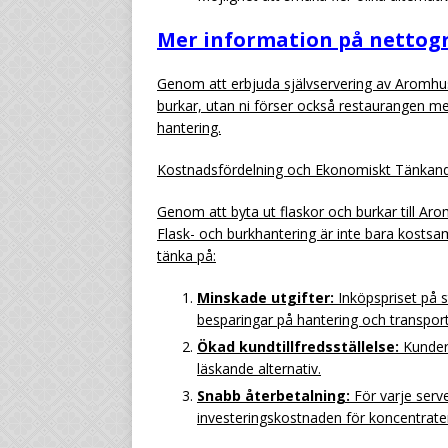
Mer information på nettogr
Genom att erbjuda självservering av Aromhuse
burkar, utan ni förser också restaurangen med
hantering.
Kostnadsfördelning och Ekonomiskt Tänkan
Genom att byta ut flaskor och burkar till Ar
Flask- och burkhantering är inte bara kostsam
tänka på:
Minskade utgifter:
Inköpspriset på s
besparingar på hantering och transpor
Ökad kundtillfredsställelse:
Kunder 
läskande alternativ.
Snabb återbetalning:
För varje serve
investeringskostnaden för koncentrate