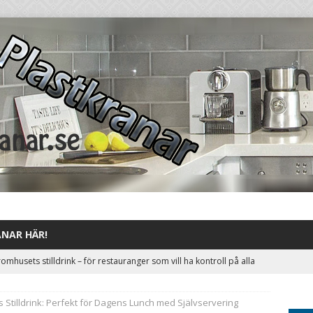
ANAR HÄR!
omhusets stilldrink – för restauranger som vill ha kontroll på alla
GORIZED
Stilldrink: Perfekt för Dagens Lunch med Självservering
å dryckestillverkare kan få en extrainkomst genom att utnyttja