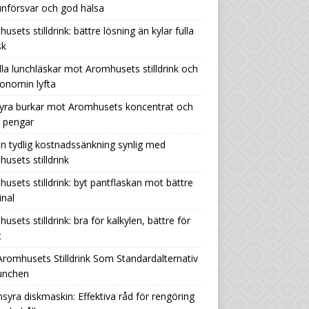
nförsvar och god hälsa
usets stilldrink: bättre lösning än kylar fulla
sk
lla lunchläskar mot Aromhusets stilldrink och
onomin lyfta
yra burkar mot Aromhusets koncentrat och
r pengar
n tydlig kostnadssänkning synlig med
usets stilldrink
usets stilldrink: byt pantflaskan mot bättre
nal
usets stilldrink: bra för kalkylen, bättre för
t
Aromhusets Stilldrink Som Standardalternativ
Lunchen
nsyra diskmaskin: Effektiva råd för rengöring