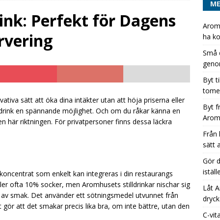
M
artare
STILLDRINKAR
ink: Perfekt för Dagens
Aromh
t till Aromhusets stilldrink och minska antalet tomemballage
rvering
ha ko
ORIZED
Små d
genom
t från hel pall läsk till några få kartonger Aromhusets koncentrat
Byt t
tomem
 läskburk till Aromhuset-stilldrink – ett enkelt sätt att öka
tiva sätt att öka dina intäkter utan att höja priserna eller
Byt f
lldrink en spännande möjlighet. Och om du råkar känna en
EGORIZED
Arom
n här riktningen. För privatpersoner finns dessa läckra
Från 
sätt 
Gör d
istäl
ks-koncentrat som enkelt kan integreras i din restaurangs
håller ofta 10% socker, men Aromhusets stilldrinkar nischar sig
Låt A
lt av smak. Det använder ett sötningsmedel utvunnet från
dryck
gör att det smakar precis lika bra, om inte bättre, utan den
C-vit