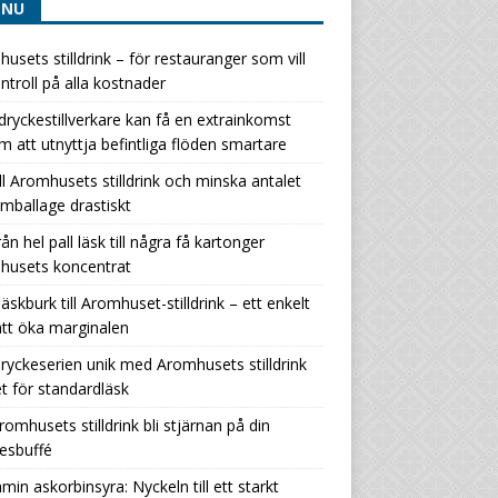
ENU
usets stilldrink – för restauranger som vill
ntroll på alla kostnader
ryckestillverkare kan få en extrainkomst
 att utnyttja befintliga flöden smartare
ill Aromhusets stilldrink och minska antalet
ballage drastiskt
rån hel pall läsk till några få kartonger
husets koncentrat
läskburk till Aromhuset-stilldrink – ett enkelt
att öka marginalen
ryckeserien unik med Aromhusets stilldrink
let för standardläsk
romhusets stilldrink bli stjärnan på din
esbuffé
amin askorbinsyra: Nyckeln till ett starkt