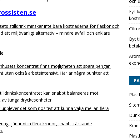
och u
ossisten.se
Fyll 
kostn
ts stilldrink minskar inte bara kostnaderna för flaskor och
Citro
 ett miljövänligt alternativ – mindre avfall och enklare
Byt t
betal
de
Aromh
ekon
omhusets koncentrat finns möjligheten att spara pengar.
t utan också arbetsintensivt. Här är några punkter att
PA
tilldrinkskoncentratet kan snabbt balanseras mot
Plast
t av tunga dryckesenheter.
Site
upplever det som positivt att kunna välja mellan flera
Dunk
ring tjänar ni in flera kronor, snabbt täckande
Kran 
n.
Plast