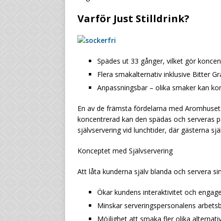
Varför Just Stilldrink?
Spädes ut 33 gånger, vilket gör koncen
Flera smakalternativ inklusive Bitter G
Anpassningsbar – olika smaker kan kom
En av de främsta fördelarna med Aromhusets st
koncentrerad kan den spädas och serveras på p
självservering vid lunchtider, där gästerna sjä
Konceptet med Självservering
Att låta kunderna själv blanda och servera sin
Ökar kundens interaktivitet och enga
Minskar serveringspersonalens arbets
Möjlighet att smaka fler olika alternat