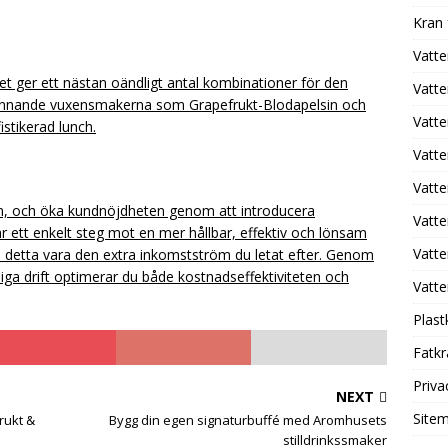
Kran
Vatte
t ger ett nästan oändligt antal kombinationer för den
Vatte
pännande vuxensmakerna som Grapefrukt-Blodapelsin och
Vatt
istikerad lunch.
Vatt
Vatte
n, och öka kundnöjdheten genom att introducera
Vatte
 är ett enkelt steg mot en mer hållbar, effektiv och lönsam
Vatte
 detta vara den extra inkomstström du letat efter. Genom
agliga drift optimerar du både kostnadseffektiviteten och
Vatte
Plast
Fatk
Priva
NEXT
Site
rukt &
Bygg din egen signaturbuffé med Aromhusets
stilldrinkssmaker