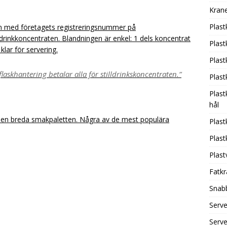
Krane
Plast
in med företagets registreringsnummer på
ldrinkkoncentraten. Blandningen är enkel: 1 dels koncentrat
Plas
 klar för servering.
Plas
laskhantering betalar alla för stilldrinkskoncentraten.”
Plas
Plast
hål
r den breda smakpaletten. Några av de mest populära
Plas
Plas
Plas
Fatkr
Snab
Serv
Serv