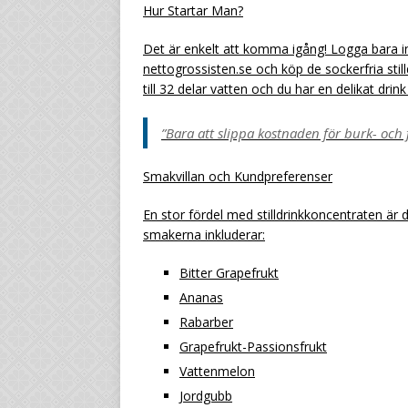
Hur Startar Man?
Det är enkelt att komma igång! Logga bara 
nettogrossisten.se och köp de sockerfria stil
till 32 delar vatten och du har en delikat drink
”Bara att slippa kostnaden för burk- och f
Smakvillan och Kundpreferenser
En stor fördel med stilldrinkkoncentraten ä
smakerna inkluderar:
Bitter Grapefrukt
Ananas
Rabarber
Grapefrukt-Passionsfrukt
Vattenmelon
Jordgubb