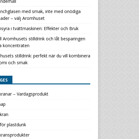
nderhåll
lunchglasen med smak, inte med onödiga
ader – välj Aromhuset
nsyra i tvättmaskinen: Effekter och Bruk
ill Aromhusets stilldrink och låt besparingen
a koncentraten
usets stilldrink: perfekt när du vill kombinera
omi och smak
GES
kranar – Vardagsprodukt
map
kran
för plastdunk
kransprodukter