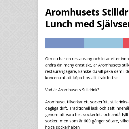
befintliga flöden sm
Aromhusets Stilldr
[ August 3, 2026 ]
By
Lunch med Självse
drastiskt
UNCATEG
[ August 1, 2026 ]
By
UNCATEGORIZED
[ July 29, 2026 ]
Från
Om du har en restaurang och letar efter innova
ändra din meny drastiskt, är Aromhusets sti
marginalen
UNCAT
restaurangägare, kanske du vill peka dem i de
koncentrat att köpa hos allt-fraktfritt.se.
Vad är Aromhusets Stilldrink?
Aromhuset tillverkar ett sockerfritt stilldrin
dagliga drift. Traditionell läsk och saft inne
genom att vara helt sockerfritt och ändå fyl
socker, men som är 600 gånger sötare, vilket 
höga sockerhalten.