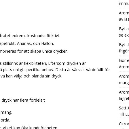
immu
Aromh
av lä
Byt a
se ek
tratet extremt kostnadseffektivt.
rapefrukt, Ananas, och Hallon.
Byt d
frigö
bineras för att skapa unika drycker.
Gör e
illdrink är flexibiliteten. Eftersom drycken är
Aromh
lats enligt specifika behov. Detta är särskilt värdefullt för
lva kan välja och blanda sin dryck.
Aromh
margi
Aromh
lagre
 dryck har flera fördelar:
Sätt 
gemang.
Till 
börda.
Citro
iv, vilket kan öka kundnöjdheten.