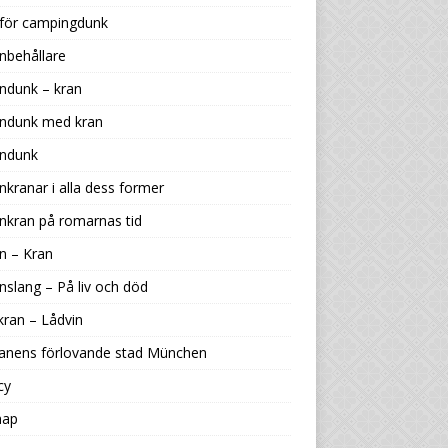
 för campingdunk
nbehållare
ndunk – kran
endunk med kran
endunk
nkranar i alla dess former
nkran på romarnas tid
n – Kran
nslang – På liv och död
kran – Lådvin
ranens förlovande stad München
cy
map