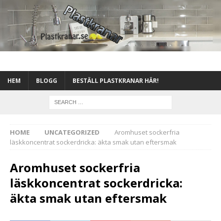
HEM
BLOGG
BESTÄLL PLASTKRANAR HÄR!
HOME
UNCATEGORIZED
Aromhuset sockerfria
läskkoncentrat sockerdricka: äkta smak utan eftersmak
Aromhuset sockerfria
läskkoncentrat sockerdricka:
äkta smak utan eftersmak