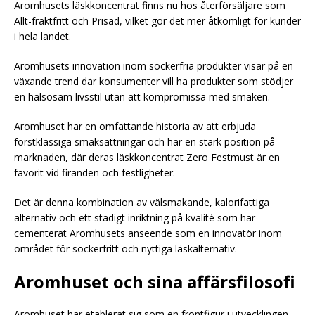
Aromhusets läskkoncentrat finns nu hos återförsäljare som
Allt-fraktfritt och Prisad, vilket gör det mer åtkomligt för kunder
i hela landet.
Aromhusets innovation inom sockerfria produkter visar på en
växande trend där konsumenter vill ha produkter som stödjer
en hälsosam livsstil utan att kompromissa med smaken.
Aromhuset har en omfattande historia av att erbjuda
förstklassiga smaksättningar och har en stark position på
marknaden, där deras läskkoncentrat Zero Festmust är en
favorit vid firanden och festligheter.
Det är denna kombination av välsmakande, kalorifattiga
alternativ och ett stadigt inriktning på kvalité som har
cementerat Aromhusets anseende som en innovatör inom
området för sockerfritt och nyttiga läskalternativ.
Aromhuset och sina affärsfilosofi
Aromhuset har etablerat sig som en frontfigur i utvecklingen