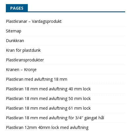
PAGES
Plastkranar – Vardagsprodukt
Sitemap
Dunkkran
Kran för plastdunk
Plastkransprodukter
Kranen – Kronje
Plastkran med avluftning 18 mm
Plastkran 18 mm med avluftning 40 mm lock
Plastkran 18 mm med avluftning 50 mm lock
Plastkran 18 mm med avluftning 61 mm lock
Plastkran 18 mm med avluftning för 3/4″ gängat hål
Plastkran 12mm 40mm lock med avluftning