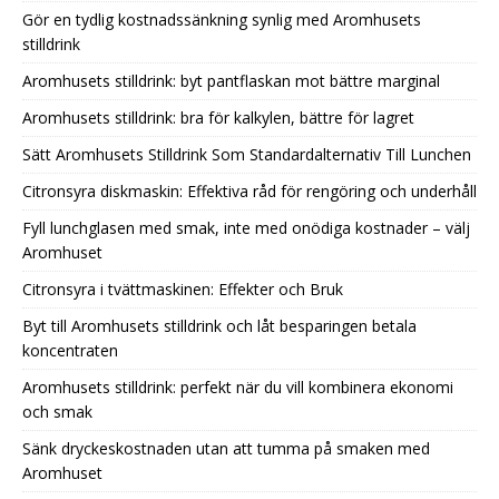
Gör en tydlig kostnadssänkning synlig med Aromhusets
stilldrink
Aromhusets stilldrink: byt pantflaskan mot bättre marginal
Aromhusets stilldrink: bra för kalkylen, bättre för lagret
Sätt Aromhusets Stilldrink Som Standardalternativ Till Lunchen
Citronsyra diskmaskin: Effektiva råd för rengöring och underhåll
Fyll lunchglasen med smak, inte med onödiga kostnader – välj
Aromhuset
Citronsyra i tvättmaskinen: Effekter och Bruk
Byt till Aromhusets stilldrink och låt besparingen betala
koncentraten
Aromhusets stilldrink: perfekt när du vill kombinera ekonomi
och smak
Sänk dryckeskostnaden utan att tumma på smaken med
Aromhuset