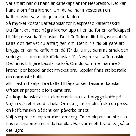
Var smart när du handlar kaffekapslar för Nespresso. Det kan
handla om flera kronor. Om du väl har investerat i en
kaffemaskin så vill du ju använda den.
Så mycket kostar kaffekapslar för Nespresso kaffemaskin!
Du får räkna med några kronor upp till en tia för en kaffekapsel
till Nespresso kaffemaskin. Det här är inte ditt billigaste val för
kaffe och det vet du antagligen om. Det blir alltid billigare att
brygga en kanna kaffe men då får du ju inte samma smak och
smidighet som med kaffekapslar för Nespresso kaffemaskin.
Det finns billigare kapslar också. Om du kommer närmre 2
kronor per kapsel är det mycket bra. Kapslar finns att beställa i
din närmaste butik.
allt-fraktfritt säljer bra kaffe till låga priser.
tassimo kapslar
Oftast är priserna oförskämt bra.
Att köpa kapslar är ett ekonomiskt sätt att brygga kaffe på
Väg in värdet med det hela. Om du gillar smak så ska du prova
en kaffemaskin. Sådant kan påverka priset.
Välj Nespresso kapslar med omsorg. En smak passar inte alla.
Läs recensioner innan du handlar. Har varan ett bra betyg så är
det lugnt.