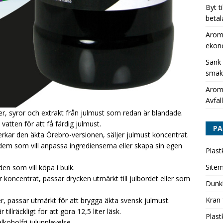
Byt t
betal
Aromh
ekon
Sänk
smak
Aromh
Avfall
r, syror och extrakt från julmust som redan är blandade.
vatten för att få färdig julmust.
PA
erkar den äkta Örebro-versionen, säljer julmust koncentrat.
dem som vill anpassa ingredienserna eller skapa sin egen
Plast
Site
en som vill köpa i bulk.
r koncentrat, passar drycken utmärkt till julbordet eller som
Dunk
Kran 
r, passar utmärkt för att brygga äkta svensk julmust.
illräckligt för att göra 12,5 liter läsk.
Plast
koholfri julupplevelse.