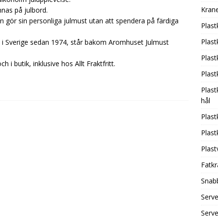
Krane
nnas på julbord.
n gör sin personliga julmust utan att spendera på färdiga
Plast
Plas
t i Sverige sedan 1974, står bakom Aromhuset Julmust
Plas
 i butik, inklusive hos Allt Fraktfritt.
Plas
Plast
hål
Plas
Plas
Plas
Fatkr
Snab
Serv
Serv