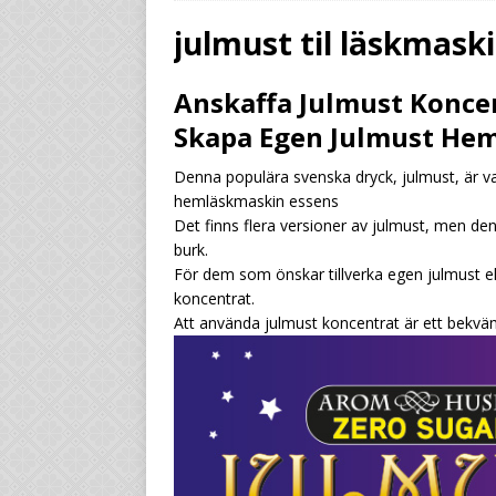
UNCATEGORIZED
julmust til läskmask
[ July 29, 2026 ]
Från
Anskaffa Julmust Koncen
marginalen
UNCAT
Skapa Egen Julmust H
[ July 29, 2026 ]
Gör 
Denna populära svenska dryck, julmust, är va
standardläsk
UNC
hemläskmaskin essens
[ July 29, 2026 ]
Låt 
Det finns flera versioner av julmust, men den
burk.
UNCATEGORIZED
För dem som önskar tillverka egen julmust e
koncentrat.
Att använda julmust koncentrat är ett bekvä