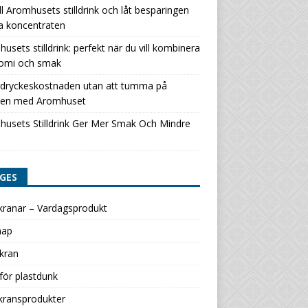
ill Aromhusets stilldrink och låt besparingen
a koncentraten
usets stilldrink: perfekt när du vill kombinera
omi och smak
 dryckeskostnaden utan att tumma på
en med Aromhuset
usets Stilldrink Ger Mer Smak Och Mindre
GES
kranar – Vardagsprodukt
map
kran
för plastdunk
kransprodukter