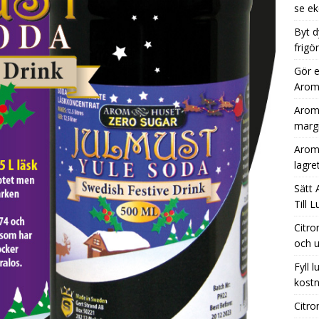
se ek
Byt d
frigö
Gör e
Aromh
Aromh
margi
Aromh
lagre
Sätt 
Till 
Citro
och u
Fyll 
kostn
Citro