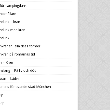
 för campingdunk
nbehållare
ndunk – kran
endunk med kran
endunk
nkranar i alla dess former
nkran på romarnas tid
n – Kran
nslang – På liv och död
kran – Lådvin
ranens förlovande stad München
cy
map