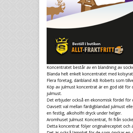
Koncentratet består av en blandning av socke
Blanda helt enkelt koncentratet med kolsyrat 
Flera företag, däribland AB Roberts som tillv
Köp av julmust koncentrat är en god idé för 
julmust.
Det erbjuder också en ekonomisk fördel för d
Oavsett val mellan färdigblandad julmust elle
en festlig, alkoholfri dryck under helger.
Aromhuset Julmust Koncentrat, fri från socke
Detta koncentrat följer originalreceptet och är t
Det är också lämpligt för de som önskar en al