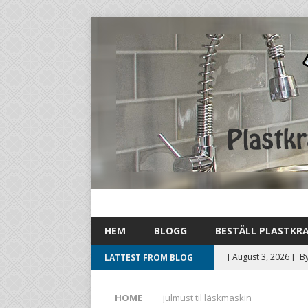
HEM
BLOGG
BESTÄLL PLASTKR
[ August 3, 2026 ]
By
LATTEST FROM BLOG
drastiskt
UNCATEG
HOME
julmust til läskmaskin
[ August 1, 2026 ]
By