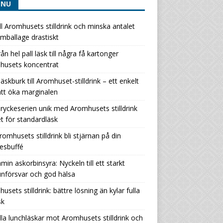
ENU
ill Aromhusets stilldrink och minska antalet
ballage drastiskt
rån hel pall läsk till några få kartonger
husets koncentrat
läskburk till Aromhuset-stilldrink – ett enkelt
att öka marginalen
ryckeserien unik med Aromhusets stilldrink
let för standardläsk
romhusets stilldrink bli stjärnan på din
esbuffé
amin askorbinsyra: Nyckeln till ett starkt
nförsvar och god hälsa
usets stilldrink: bättre lösning än kylar fulla
sk
lla lunchläskar mot Aromhusets stilldrink och