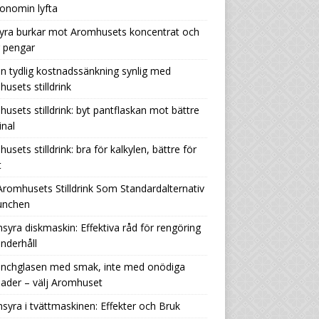
onomin lyfta
yra burkar mot Aromhusets koncentrat och
r pengar
n tydlig kostnadssänkning synlig med
usets stilldrink
usets stilldrink: byt pantflaskan mot bättre
nal
usets stilldrink: bra för kalkylen, bättre för
t
Aromhusets Stilldrink Som Standardalternativ
Lunchen
nsyra diskmaskin: Effektiva råd för rengöring
nderhåll
lunchglasen med smak, inte med onödiga
ader – välj Aromhuset
nsyra i tvättmaskinen: Effekter och Bruk