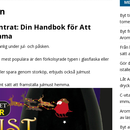
M
in
Byt t
 läskburk till Aromhuset-stilldrink – ett enkelt sätt att öka
tomem
trat: Din Handbok för Att
EGORIZED
Byt f
emma
Arom
dryckeserien unik med Aromhusets stilldrink istället för
nlig under jul- och påsken.
Från 
ATEGORIZED
sätt 
Aromhusets stilldrink bli stjärnan på din dryckesbuffé
 mest populära är den förkolsyrade typen i glasflaska eller
Gör d
istäl
ller spara genom storköp, erbjuds också julmust
Låt A
mt sätt att framställa julmust hemma.
dryck
C-vit
immu
Aromh
av lä
Byt a