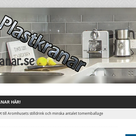
ANAR HÄR!
t till Aromhusets stilldrink och minska antalet tomemballage
ORIZED
t från hel pall läsk till några få kartonger Aromhusets koncentrat