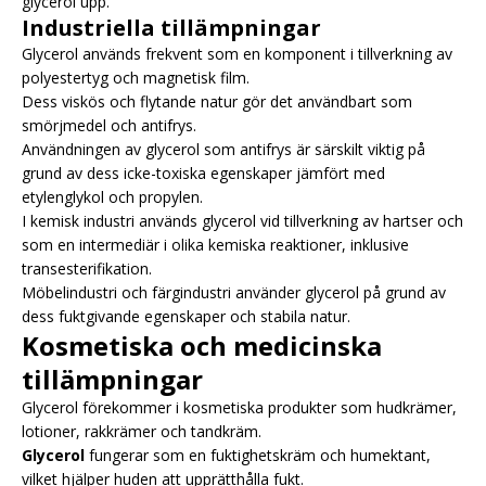
glycerol upp.
Industriella tillämpningar
Glycerol används frekvent som en komponent i tillverkning av
polyestertyg och magnetisk film.
Dess viskös och flytande natur gör det användbart som
smörjmedel och antifrys.
Användningen av glycerol som antifrys är särskilt viktig på
grund av dess icke-toxiska egenskaper jämfört med
etylenglykol och propylen.
I kemisk industri används glycerol vid tillverkning av hartser och
som en intermediär i olika kemiska reaktioner, inklusive
transesterifikation.
Möbelindustri och färgindustri använder glycerol på grund av
dess fuktgivande egenskaper och stabila natur.
Kosmetiska och medicinska
tillämpningar
Glycerol förekommer i kosmetiska produkter som hudkrämer,
lotioner, rakkrämer och tandkräm.
Glycerol
fungerar som en fuktighetskräm och humektant,
vilket hjälper huden att upprätthålla fukt.