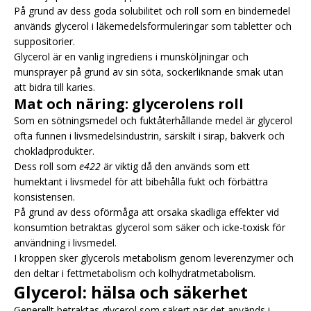
På grund av dess goda solubilitet och roll som en bindemedel
används glycerol i läkemedelsformuleringar som tabletter och
suppositorier.
Glycerol är en vanlig ingrediens i munsköljningar och
munsprayer på grund av sin söta, sockerliknande smak utan
att bidra till karies.
Mat och näring: glycerolens roll
Som en sötningsmedel och fuktåterhållande medel är glycerol
ofta funnen i livsmedelsindustrin, särskilt i sirap, bakverk och
chokladprodukter.
Dess roll som
e422
är viktig då den används som ett
humektant i livsmedel för att bibehålla fukt och förbättra
konsistensen.
På grund av dess oförmåga att orsaka skadliga effekter vid
konsumtion betraktas glycerol som säker och icke-toxisk för
användning i livsmedel.
I kroppen sker glycerols metabolism genom leverenzymer och
den deltar i fettmetabolism och kolhydratmetabolism.
Glycerol: hälsa och säkerhet
Generellt betraktas glycerol som säkert när det används i