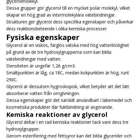
glycerolmolekyl.
Dessa grupper gör glycerol till en mycket polär molekyl, vilket
skapar en hög grad av intermolekylära vätebindningar.
Strukturen ger glycerol dess specifika egenskaper och påverkar
dess reaktionsbeteende i olika kemiska processer.
Fysiska egenskaper
Glycerol är en viskös, färglös vätska med hög vattenlöslighet
på grund av de tre hydroxylgrupperna som kan bilda
vätebindningar med vatten.
Densiteten är ungefär 1,26 g/cm3.
Smältpunkten är låg, ca 18C, medan kokpunkten är hög, runt
290C.
Glycerol är dessutom hygroskopisk, vilket betyder att det lätt
absorberar vatten från omgivningen.
Dessa egenskaper gör det särskilt användbart i läkemedel och
kosmetiska produkter där fuktbindning är avgörande.
Kemiska reaktioner av glycerol
Glycerol deltar i en rad kemiska reaktioner tack vare dess tre
hydroxylgrupper.
Genom esterifiering med fettsyror kan det bilda glycerider och