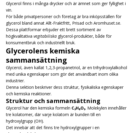
Glycerol finns i många drycker och är ämnet som ger fyllighet i
vin.
För både privatpersoner och företag är bra inköpsställen för
glycerol bland annat Allt-Fraktfritt, Prisad och Aromhuset.se.
Dessa plattformar erbjuder ett brett sortiment av
högkvalitativa
vegitabiliska
glycerol-produkter, både för
konsumentbruk och industriellt bruk.
Glycerolens kemiska
sammansättning
Glycerol, även kallat 1,2,3-propanetriol, är en trihydroxylalkohol
med unika egenskaper som gör det användbart inom olika
industrier.
Denna sektion beskriver dess struktur, fysikaliska egenskaper
och kemiska reaktioner.
Struktur och sammansättning
Glycerol har den kemiska formeln
C₃H₈O₃
. Molekylen innehåller
tre kolatomer, där varje kolatom är bunden till en
hydroxylgrupp (OH).
Det innebär att det finns tre hydroxylgrupper i en