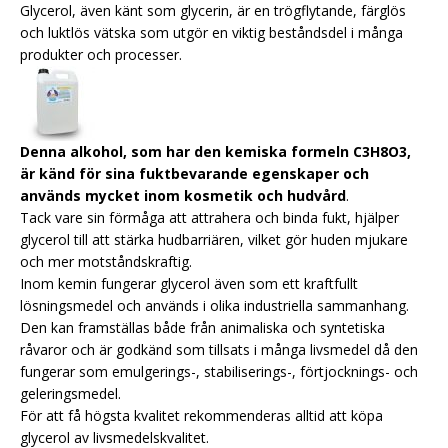
Glycerol, även känt som glycerin, är en trögflytande, färglös
och luktlös vätska som utgör en viktig beståndsdel i många
produkter och processer.
Denna alkohol, som har den kemiska formeln C3H8O3,
är känd för sina fuktbevarande egenskaper och
används mycket inom kosmetik och hudvård
.
Tack vare sin förmåga att attrahera och binda fukt, hjälper
glycerol till att stärka hudbarriären, vilket gör huden mjukare
och mer motståndskraftig.
Inom kemin fungerar glycerol även som ett kraftfullt
lösningsmedel och används i olika industriella sammanhang.
Den kan framställas både från animaliska och syntetiska
råvaror och är godkänd som tillsats i många livsmedel då den
fungerar som emulgerings-, stabiliserings-, förtjocknings- och
geleringsmedel.
För att få högsta kvalitet rekommenderas alltid att köpa
glycerol av livsmedelskvalitet.