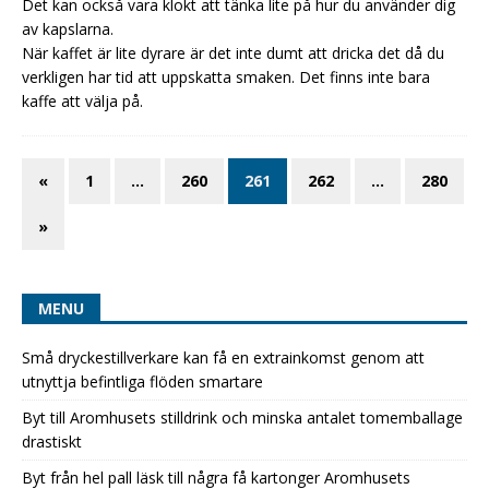
Det kan också vara klokt att tänka lite på hur du använder dig
av kapslarna.
När kaffet är lite dyrare är det inte dumt att dricka det då du
verkligen har tid att uppskatta smaken. Det finns inte bara
kaffe att välja på.
«
1
…
260
261
262
…
280
»
MENU
Små dryckestillverkare kan få en extrainkomst genom att
utnyttja befintliga flöden smartare
Byt till Aromhusets stilldrink och minska antalet tomemballage
drastiskt
Byt från hel pall läsk till några få kartonger Aromhusets