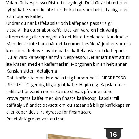
Vidare är Nespresso Ristretto kryddigt. Det här är bittert men
fylligt kaffe som du inte bör dricka hur som helst. Ta dig tiden
att njuta av kaffet.
Undrar du när kaffekapslar och kaffepads passar sig?
Vissa vill ha ett snabbt kaffe. Det kan vara en helt vanlig
eftermiddag eller morgon då det blir ett oplanerat kundmöte.
Men det är inte bara när det kommer besök på jobbet som du
kan känna behovet av lite bättre kaffekapslar och kaffepads.
Du är värd kaffekapslar från Nespresso. Det är lätt hänt att bli
lite kräsen med en kaffemaskin. Morgonen blir en helt annan.
Känslan sitter i detaljerna
Gott kaffe ska man inte hälla i sig hursomhelst. NESRPESSO
RISTRETTO ger dig tillgång till kaffe. Hejda dig. Kapslarna är
enkla att använda men ska inte slösas på varje stund!
Prova gärna kaffet med din finaste kaffekopp.
kapslar till
caffitaly
Så är det oavsett om du satsar på billiga kaffekapslar
eller köper det allra dyraste för finsmakare.
Priset är lägre än vad du tror!